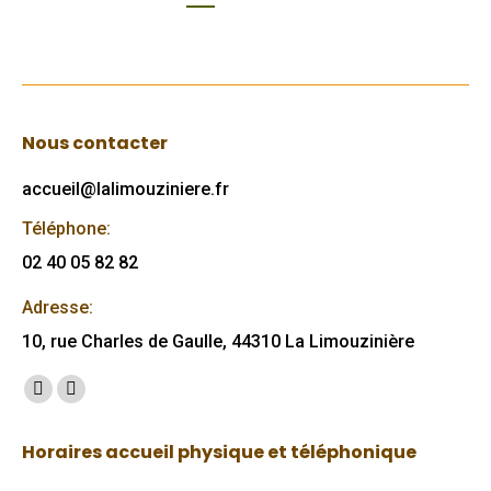
Nous contacter
accueil@lalimouziniere.fr
Téléphone:
02 40 05 82 82
Adresse:
10, rue Charles de Gaulle, 44310 La Limouzinière
Trouvez nous sur :
Facebook
Mail
page
page
Horaires accueil physique et téléphonique
opens
opens
in
in