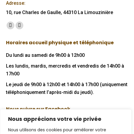
Adresse:
10, rue Charles de Gaulle, 44310 La Limouzinière
Trouvez nous sur :
Facebook
Mail
page
page
Horaires accueil physique et téléphonique
opens
opens
in
in
Du lundi au samedi de 9h00 à 12h00
new
new
Les lundis, mardis, mercredis et vendredis de 14h00 à
window
window
17h00
Le jeudi de 9h00 à 12h00 et 14h00 à 17h00 (uniquement
téléphoniquement l’après-midi du jeudi).
Nous suivre sur Facebook
Nous apprécions votre vie privée
Nous utilisons des cookies pour améliorer votre