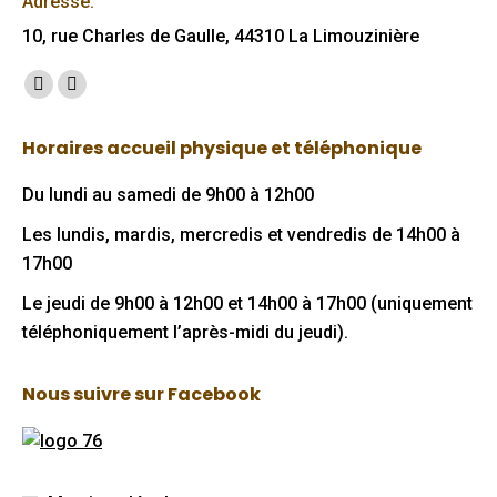
Adresse:
10, rue Charles de Gaulle, 44310 La Limouzinière
Trouvez nous sur :
Facebook
Mail
page
page
Horaires accueil physique et téléphonique
opens
opens
in
in
Du lundi au samedi de 9h00 à 12h00
new
new
Les lundis, mardis, mercredis et vendredis de 14h00 à
window
window
17h00
Le jeudi de 9h00 à 12h00 et 14h00 à 17h00 (uniquement
téléphoniquement l’après-midi du jeudi).
Nous suivre sur Facebook