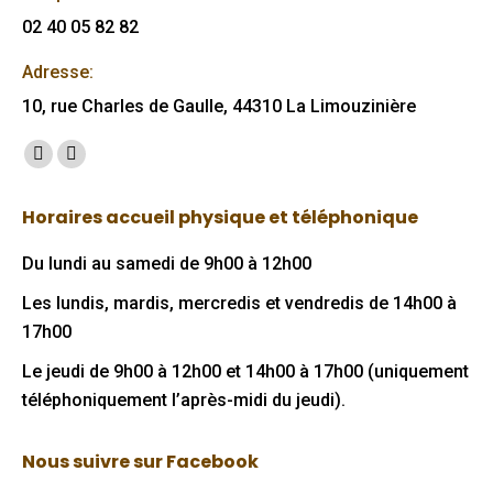
02 40 05 82 82
Adresse:
10, rue Charles de Gaulle, 44310 La Limouzinière
Trouvez nous sur :
Facebook
Mail
page
page
Horaires accueil physique et téléphonique
opens
opens
in
in
Du lundi au samedi de 9h00 à 12h00
new
new
Les lundis, mardis, mercredis et vendredis de 14h00 à
window
window
17h00
Le jeudi de 9h00 à 12h00 et 14h00 à 17h00 (uniquement
téléphoniquement l’après-midi du jeudi).
Nous suivre sur Facebook