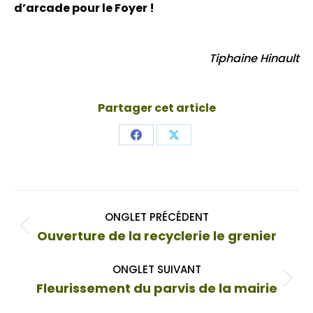
d’arcade pour le Foyer !
Tiphaine Hinault
Partager cet article
Share
Share
on
on
Facebook
X
Navigation
ONGLET PRÉCÉDENT
de
Onglet
Ouverture de la recyclerie le grenier
commentaire
précédent
ONGLET SUIVANT
Onglet
Fleurissement du parvis de la mairie
suivant