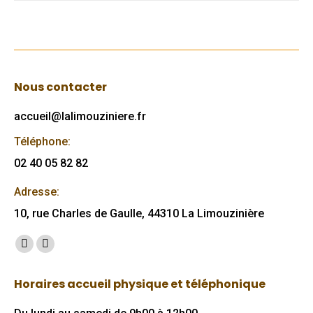
Nous contacter
accueil@lalimouziniere.fr
Téléphone:
02 40 05 82 82
Adresse:
10, rue Charles de Gaulle, 44310 La Limouzinière
Trouvez nous sur :
Facebook
Mail
page
page
Horaires accueil physique et téléphonique
opens
opens
in
in