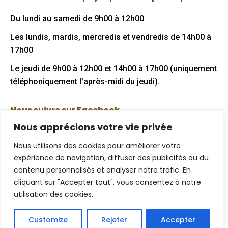
opens
opens
in
in
Du lundi au samedi de 9h00 à 12h00
new
new
Les lundis, mardis, mercredis et vendredis de 14h00 à
window
window
17h00
Le jeudi de 9h00 à 12h00 et 14h00 à 17h00 (uniquement
téléphoniquement l’après-midi du jeudi).
Nous suivre sur Facebook
Nous apprécions votre vie privée
Nous utilisons des cookies pour améliorer votre
expérience de navigation, diffuser des publicités ou du
Mentions légales
contenu personnalisés et analyser notre trafic. En
cliquant sur "Accepter tout", vous consentez à notre
Politique de confidentialité
utilisation des cookies.
Plan de site
Customize
Rejeter
Accepter