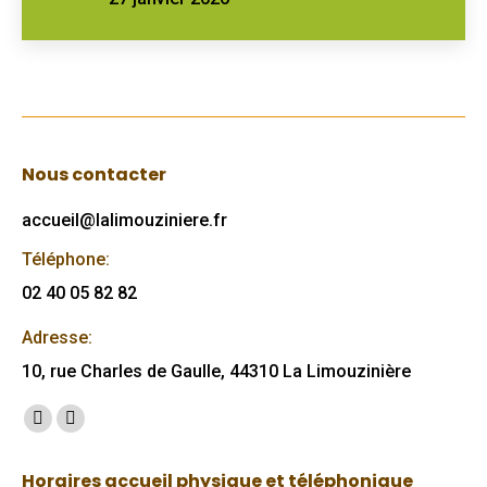
Nous contacter
accueil@lalimouziniere.fr
Téléphone:
02 40 05 82 82
Adresse:
10, rue Charles de Gaulle, 44310 La Limouzinière
Trouvez nous sur :
Facebook
Mail
page
page
Horaires accueil physique et téléphonique