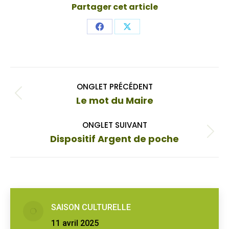
Partager cet article
Share
Share
on
on
Facebook
X
Navigation
ONGLET PRÉCÉDENT
de
Onglet
Le mot du Maire
commentaire
précédent
ONGLET SUIVANT
Onglet
Dispositif Argent de poche
suivant
SAISON CULTURELLE
11 avril 2025