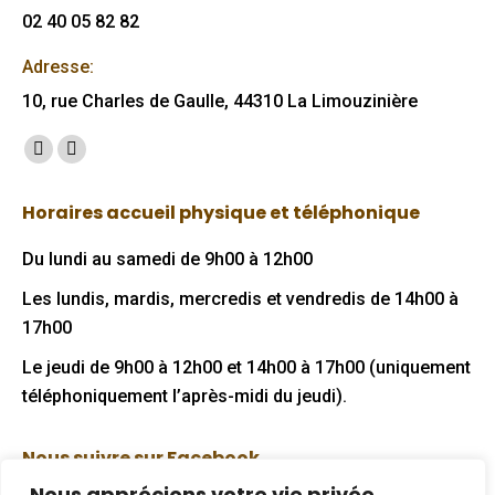
02 40 05 82 82
Adresse:
10, rue Charles de Gaulle, 44310 La Limouzinière
Trouvez nous sur :
Facebook
Mail
page
page
Horaires accueil physique et téléphonique
opens
opens
in
in
Du lundi au samedi de 9h00 à 12h00
new
new
Les lundis, mardis, mercredis et vendredis de 14h00 à
window
window
17h00
Le jeudi de 9h00 à 12h00 et 14h00 à 17h00 (uniquement
téléphoniquement l’après-midi du jeudi).
Nous suivre sur Facebook
Nous apprécions votre vie privée