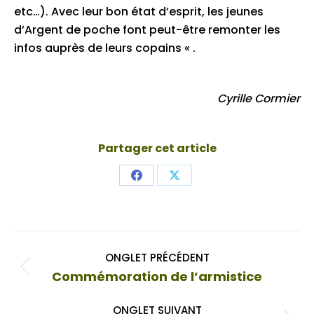
etc…). Avec leur bon état d’esprit, les jeunes
d’Argent de poche font peut-être remonter les
infos auprès de leurs copains « .
Cyrille Cormier
Partager cet article
Share
Share
on
on
Facebook
X
Navigation
ONGLET PRÉCÉDENT
de
Onglet
Commémoration de l’armistice
commentaire
précédent
ONGLET SUIVANT