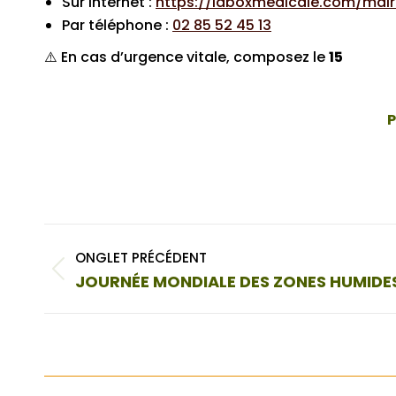
Sur internet :
https://laboxmedicale.com/mai
Par téléphone :
02 85 52 45 13
⚠️ En cas d’urgence vitale, composez le
15
P
Navigation
ONGLET PRÉCÉDENT
de
Onglet
JOURNÉE MONDIALE DES ZONES HUMIDE
commentaire
précédent