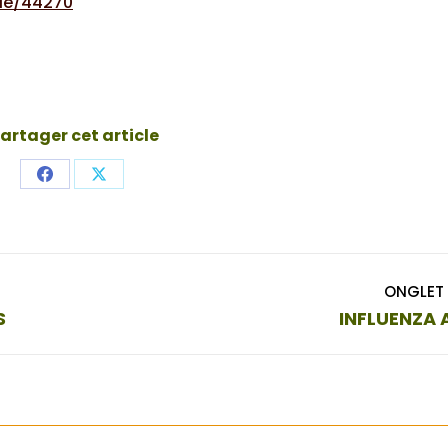
rie/44270
artager cet article
Share
Share
on
on
Facebook
X
ONGLET 
Onglet
S
INFLUENZA 
suivant