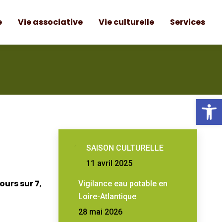
e
Vie associative
Vie culturelle
Services
e
Vie associative
Vie culturelle
Services
Ou
SAISON CULTURELLE
11 avril 2025
jours sur 7
,
Vigilance eau potable en
Loire-Atlantique
28 mai 2026