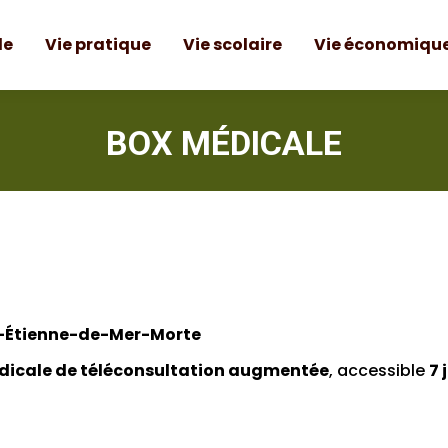
le
Vie pratique
Vie scolaire
Vie économiqu
le
Vie pratique
Vie scolaire
Vie économiqu
BOX MÉDICALE
nt-Étienne-de-Mer-Morte
dicale de téléconsultation augmentée
, accessible
7 