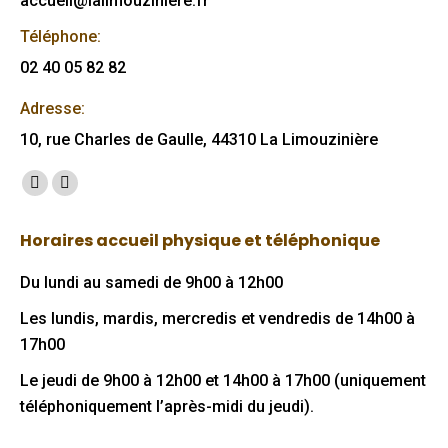
accueil@lalimouziniere.fr
Téléphone:
02 40 05 82 82
Adresse:
10, rue Charles de Gaulle, 44310 La Limouzinière
Trouvez nous sur :
Facebook
Mail
page
page
Horaires accueil physique et téléphonique
opens
opens
in
in
Du lundi au samedi de 9h00 à 12h00
new
new
Les lundis, mardis, mercredis et vendredis de 14h00 à
window
window
17h00
Le jeudi de 9h00 à 12h00 et 14h00 à 17h00 (uniquement
téléphoniquement l’après-midi du jeudi).