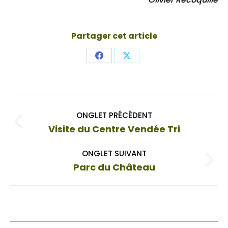
Partager cet article
Share
Share
on
on
Facebook
X
Navigation
ONGLET PRÉCÉDENT
de
Onglet
Visite du Centre Vendée Tri
commentaire
précédent
ONGLET SUIVANT
Onglet
Parc du Château
suivant