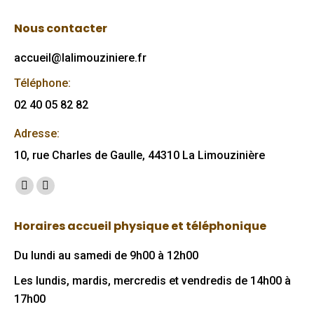
Nous contacter
accueil@lalimouziniere.fr
Téléphone:
02 40 05 82 82
Adresse:
10, rue Charles de Gaulle, 44310 La Limouzinière
Trouvez nous sur :
Facebook
Mail
page
page
Horaires accueil physique et téléphonique
opens
opens
in
in
Du lundi au samedi de 9h00 à 12h00
new
new
Les lundis, mardis, mercredis et vendredis de 14h00 à
window
window
17h00