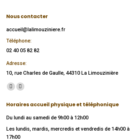
Nous contacter
accueil@lalimouziniere.fr
Téléphone:
02 40 05 82 82
Adresse:
10, rue Charles de Gaulle, 44310 La Limouzinière
Trouvez nous sur :
Facebook
Mail
page
page
Horaires accueil physique et téléphonique
opens
opens
in
in
Du lundi au samedi de 9h00 à 12h00
new
new
Les lundis, mardis, mercredis et vendredis de 14h00 à
window
window
17h00