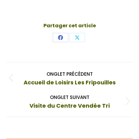
Partager cet article
Share
Share
on
on
Facebook
X
Navigation
ONGLET PRÉCÉDENT
de
Onglet
Accueil de Loisirs Les Fripouilles
commentaire
précédent
ONGLET SUIVANT
Onglet
Visite du Centre Vendée Tri
suivant