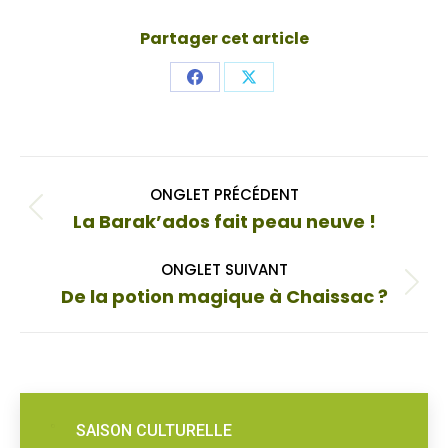
Partager cet article
Share
Share
on
on
Facebook
X
Navigation
ONGLET PRÉCÉDENT
de
Onglet
La Barak’ados fait peau neuve !
commentaire
précédent
ONGLET SUIVANT
Onglet
De la potion magique à Chaissac ?
suivant
SAISON CULTURELLE