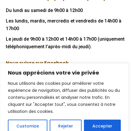
in
in
Du lundi au samedi de 9h00 à 12h00
new
new
Les lundis, mardis, mercredis et vendredis de 14h00 à
window
window
17h00
Le jeudi de 9h00 à 12h00 et 14h00 à 17h00 (uniquement
téléphoniquement l’après-midi du jeudi).
Nous suivre sur Facebook
Nous apprécions votre vie privée
Nous utilisons des cookies pour améliorer votre
expérience de navigation, diffuser des publicités ou du
Mentions légales
contenu personnalisés et analyser notre trafic. En
cliquant sur "Accepter tout", vous consentez à notre
Politique de confidentialité
utilisation des cookies.
Plan de site
Customize
Rejeter
Accepter