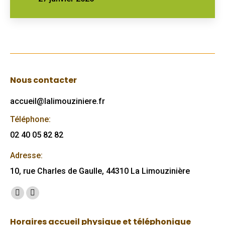
Nous contacter
accueil@lalimouziniere.fr
Téléphone:
02 40 05 82 82
Adresse:
10, rue Charles de Gaulle, 44310 La Limouzinière
Trouvez nous sur :
Facebook
Mail
page
page
Horaires accueil physique et téléphonique
opens
opens