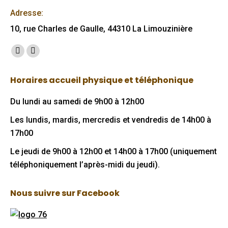
Adresse:
10, rue Charles de Gaulle, 44310 La Limouzinière
Trouvez nous sur :
Facebook
Mail
page
page
Horaires accueil physique et téléphonique
opens
opens
in
in
Du lundi au samedi de 9h00 à 12h00
new
new
Les lundis, mardis, mercredis et vendredis de 14h00 à
window
window
17h00
Le jeudi de 9h00 à 12h00 et 14h00 à 17h00 (uniquement
téléphoniquement l’après-midi du jeudi).
Nous suivre sur Facebook