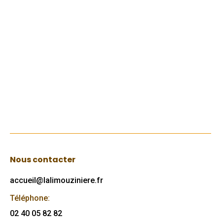
CPIE LOGNE ET GRAND-LIEU La
Barak’Ados
3 juillet 2017
En parallèle avec ces activités deux
projets ont débuté lors des vacances :
Lire
Nous contacter
accueil@lalimouziniere.fr
Téléphone:
02 40 05 82 82