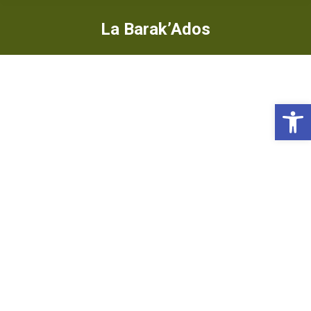
La Barak’Ados
Ou