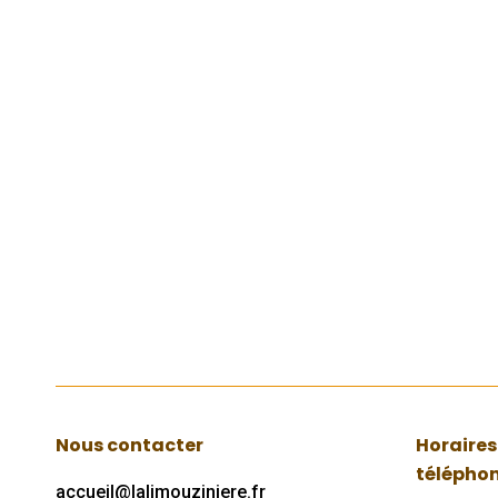
Téléa
CPIE LOGNE ET GRAND-
à dom
LIEU La Barak’Ados
sécur
3 juillet 2017
3 juill
En parallèle avec ces
Une s
activités deux projets ont
comme
débuté lors des vacances :
écout
Lire
Lire
Nous contacter
Horaires
télépho
accueil@lalimouziniere.fr