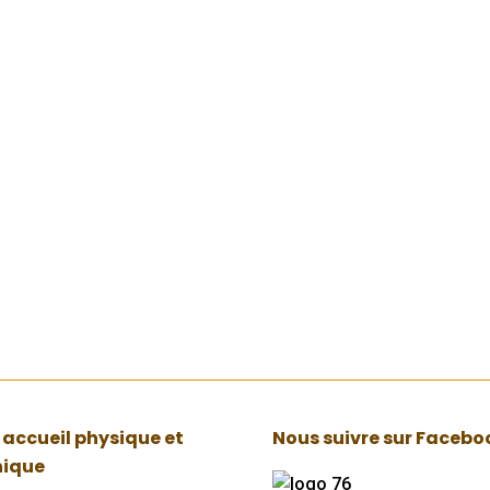
ssistance : rester
icile en toute
ité
et 2017
écurité de jour
 de nuit, une
e 24h/24.
 accueil physique et
Nous suivre sur Facebo
nique