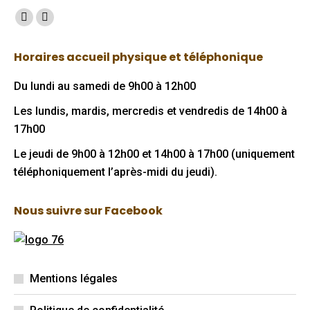
Trouvez nous sur :
Facebook
Mail
page
page
Horaires accueil physique et téléphonique
opens
opens
in
in
Du lundi au samedi de 9h00 à 12h00
new
new
Les lundis, mardis, mercredis et vendredis de 14h00 à
window
window
17h00
Le jeudi de 9h00 à 12h00 et 14h00 à 17h00 (uniquement
téléphoniquement l’après-midi du jeudi).
Nous suivre sur Facebook
Mentions légales