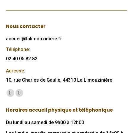
Nous contacter
accueil@lalimouziniere.fr
Téléphone:
02 40 05 82 82
Adresse:
10, rue Charles de Gaulle, 44310 La Limouzinière
Trouvez nous sur :
Facebook
Mail
page
page
Horaires accueil physique et téléphonique
opens
opens
in
in
Du lundi au samedi de 9h00 à 12h00
new
new