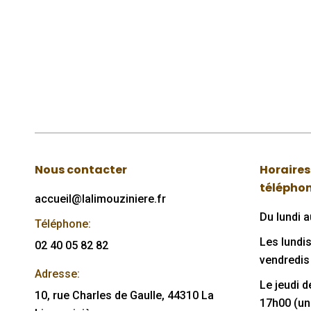
sociale de la commune et
de mettre…
Lire
Nous contacter
Horaires
télépho
accueil@lalimouziniere.fr
Du lundi 
Téléphone:
Les lundis
02 40 05 82 82
vendredis
Adresse:
Le jeudi 
10, rue Charles de Gaulle, 44310 La
17h00 (u