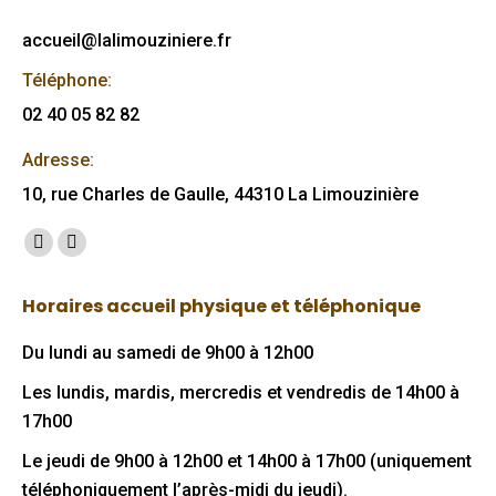
accueil@lalimouziniere.fr
Téléphone:
02 40 05 82 82
Adresse:
10, rue Charles de Gaulle, 44310 La Limouzinière
Trouvez nous sur :
Facebook
Mail
page
page
Horaires accueil physique et téléphonique
opens
opens
in
in
Du lundi au samedi de 9h00 à 12h00
new
new
Les lundis, mardis, mercredis et vendredis de 14h00 à
window
window
17h00
Le jeudi de 9h00 à 12h00 et 14h00 à 17h00 (uniquement
téléphoniquement l’après-midi du jeudi).