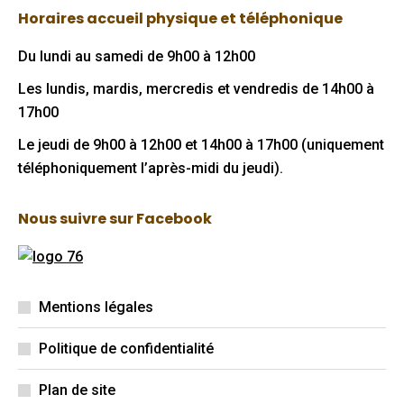
page
page
Horaires accueil physique et téléphonique
opens
opens
in
in
Du lundi au samedi de 9h00 à 12h00
new
new
Les lundis, mardis, mercredis et vendredis de 14h00 à
window
window
17h00
Le jeudi de 9h00 à 12h00 et 14h00 à 17h00 (uniquement
téléphoniquement l’après-midi du jeudi).
Nous suivre sur Facebook
Mentions légales
Politique de confidentialité
Plan de site