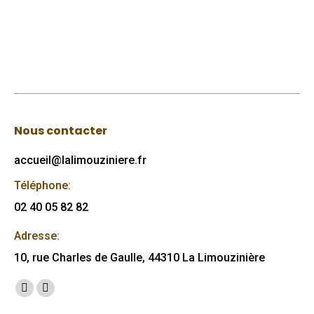
Lire
Nous contacter
accueil@lalimouziniere.fr
Téléphone:
02 40 05 82 82
Adresse:
10, rue Charles de Gaulle, 44310 La Limouzinière
Trouvez nous sur :
Facebook
Mail