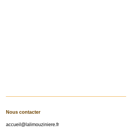
Sécurité routes départementales
23 octobre 2017
Au printemps de cette année, une commission
de sécurité des routes départementales de la
commune s’est réunie. A cette commission, sont
associés les élus, les gendarmes, les pompiers
et les services du département
Lire
Nous contacter
accueil@lalimouziniere.fr