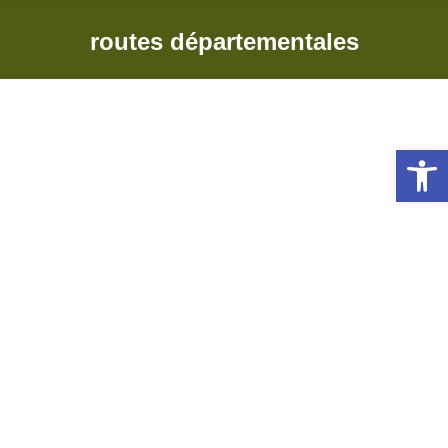
routes départementales
Ouv