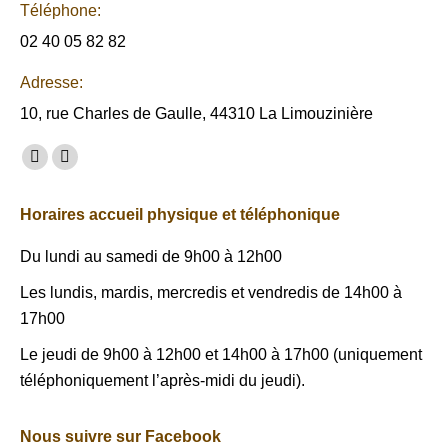
Téléphone:
02 40 05 82 82
Adresse:
10, rue Charles de Gaulle, 44310 La Limouzinière
Trouvez nous sur :
Facebook
Mail
page
page
Horaires accueil physique et téléphonique
opens
opens
in
in
Du lundi au samedi de 9h00 à 12h00
new
new
Les lundis, mardis, mercredis et vendredis de 14h00 à
window
window
17h00
Le jeudi de 9h00 à 12h00 et 14h00 à 17h00 (uniquement
téléphoniquement l’après-midi du jeudi).
Nous suivre sur Facebook