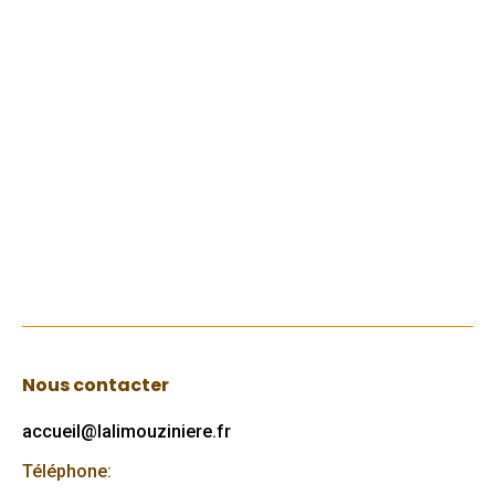
Petite enfance : à la recherche d’un
mode de garde ?
19 mars 2018
Relais des Assistants Maternels
Le R.A.M. est un service gratuit destiné aux
(futurs) parents
Lire
Nous contacter
accueil@lalimouziniere.fr
Téléphone: