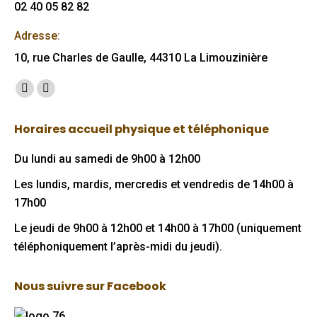
02 40 05 82 82
Adresse:
10, rue Charles de Gaulle, 44310 La Limouzinière
Trouvez nous sur :
Facebook
Mail
page
page
Horaires accueil physique et téléphonique
opens
opens
in
in
Du lundi au samedi de 9h00 à 12h00
new
new
Les lundis, mardis, mercredis et vendredis de 14h00 à
window
window
17h00
Le jeudi de 9h00 à 12h00 et 14h00 à 17h00 (uniquement
téléphoniquement l’après-midi du jeudi).
Nous suivre sur Facebook