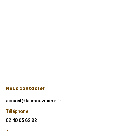
Le bruit de mon œil
6 juillet 2017
Le bruit de mon œil permet de mettre du
son derrière l’image
Lire
Nous contacter
accueil@lalimouziniere.fr
Téléphone:
02 40 05 82 82