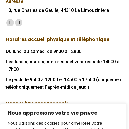
Adresse:
10, rue Charles de Gaulle, 44310 La Limouzinière
Trouvez nous sur :
Facebook
Mail
page
page
Horaires accueil physique et téléphonique
opens
opens
in
in
Du lundi au samedi de 9h00 à 12h00
new
new
Les lundis, mardis, mercredis et vendredis de 14h00 à
window
window
17h00
Le jeudi de 9h00 à 12h00 et 14h00 à 17h00 (uniquement
téléphoniquement l’après-midi du jeudi).
Nous suivre sur Facebook
Nous apprécions votre vie privée
Nous utilisons des cookies pour améliorer votre