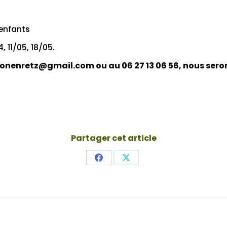
/enfants
4, 11/05, 18/05.
onenretz@gmail.com ou au 06 27 13 06 56, nous seron
Partager cet article
Share
Share
on
on
Facebook
X