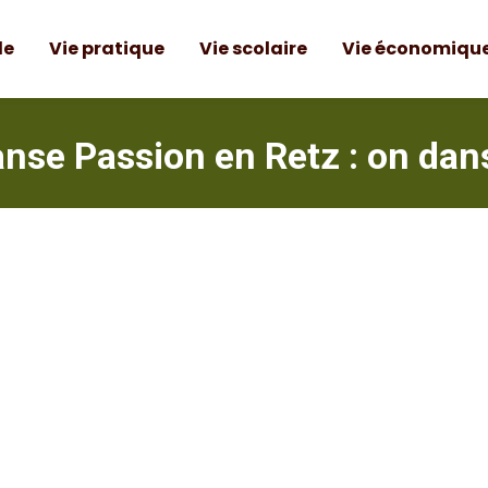
le
Vie pratique
Vie scolaire
Vie économiqu
se Passion en Retz : on dans