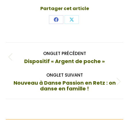
Partager cet article
Share
Share
on
on
Facebook
X
Navigation
ONGLET PRÉCÉDENT
de
Onglet
Dispositif « Argent de poche »
commentaire
précédent
ONGLET SUIVANT
Nouveau à Danse Passion en Retz : on
Onglet
danse en famille !
suivant