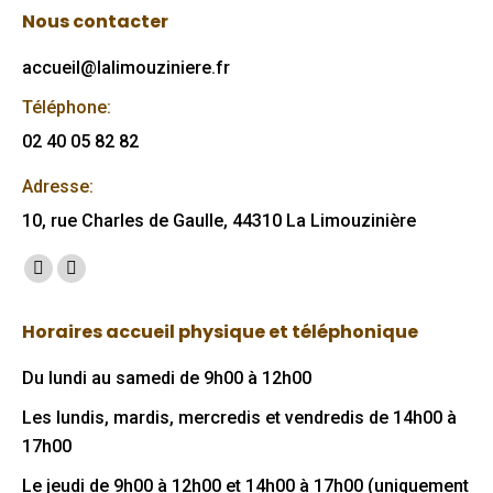
Nous contacter
accueil@lalimouziniere.fr
Téléphone:
02 40 05 82 82
Adresse:
10, rue Charles de Gaulle, 44310 La Limouzinière
Trouvez nous sur :
Facebook
Mail
page
page
Horaires accueil physique et téléphonique
opens
opens
in
in
Du lundi au samedi de 9h00 à 12h00
new
new
Les lundis, mardis, mercredis et vendredis de 14h00 à
window
window
17h00
Le jeudi de 9h00 à 12h00 et 14h00 à 17h00 (uniquement