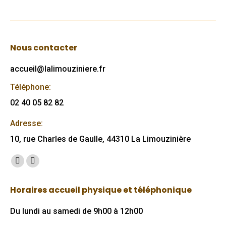
Nous contacter
accueil@lalimouziniere.fr
Téléphone:
02 40 05 82 82
Adresse:
10, rue Charles de Gaulle, 44310 La Limouzinière
Trouvez nous sur :
Facebook
Mail
page
page
Horaires accueil physique et téléphonique
opens
opens
in
in
Du lundi au samedi de 9h00 à 12h00
new
new