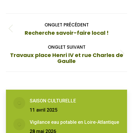
on
on
Facebook
X
Navigation
ONGLET PRÉCÉDENT
de
Onglet
Recherche savoir-faire local !
commentaire
précédent
ONGLET SUIVANT
Travaux place Henri IV et rue Charles de
Onglet
Gaulle
suivant
SAISON CULTURELLE
11 avril 2025
Vigilance eau potable en Loire-Atlantique
28 mai 2026