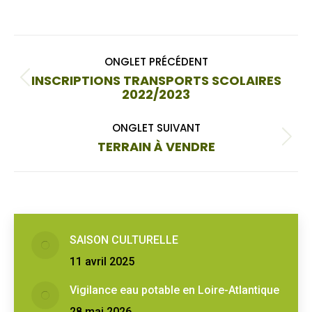
on
on
Facebook
X
Navigation
ONGLET PRÉCÉDENT
de
INSCRIPTIONS TRANSPORTS SCOLAIRES
Onglet
2022/2023
commentaire
précédent
ONGLET SUIVANT
Onglet
TERRAIN À VENDRE
suivant
SAISON CULTURELLE
11 avril 2025
Vigilance eau potable en Loire-Atlantique
28 mai 2026