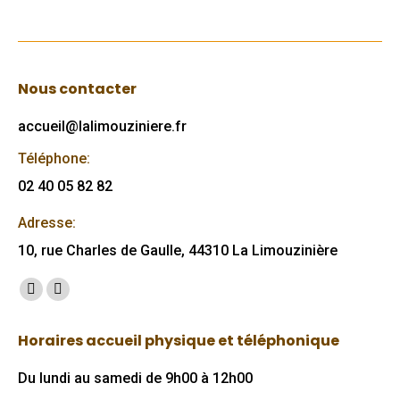
Nous contacter
accueil@lalimouziniere.fr
Téléphone:
02 40 05 82 82
Adresse:
10, rue Charles de Gaulle, 44310 La Limouzinière
Trouvez nous sur :
Facebook
Mail
page
page
Horaires accueil physique et téléphonique
opens
opens
in
in
Du lundi au samedi de 9h00 à 12h00
new
new