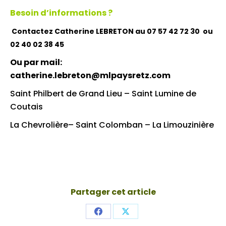
Besoin d’informations ?
Contactez Catherine LEBRETON au 07 57 42 72 30 ou
02 40 02 38 45
Ou par mail:
catherine.lebreton@mlpaysretz.com
Saint Philbert de Grand Lieu – Saint Lumine de
Coutais
La Chevrolière– Saint Colomban – La Limouzinière
Partager cet article
Share
Share