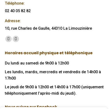
Téléphone:
02 40 05 82 82
Adresse:
10, rue Charles de Gaulle, 44310 La Limouzinière
Trouvez nous sur :
Facebook
Mail
page
page
Horaires accueil physique et téléphonique
opens
opens
in
in
Du lundi au samedi de 9h00 à 12h00
new
new
Les lundis, mardis, mercredis et vendredis de 14h00 à
window
window
17h00
Le jeudi de 9h00 à 12h00 et 14h00 à 17h00 (uniquement
téléphoniquement l’après-midi du jeudi).
Nous suivre sur Facebook