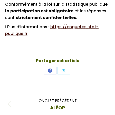
Conformément à la loi sur la statistique publique,
la participation est obligatoire
et les réponses
sont
strictement confidentielles
.
ℹ️ Plus d’informations :
https://enquetes.stat-
publique.fr
Partager cet article
Share
Share
on
on
Facebook
X
Navigation
ONGLET PRÉCÉDENT
de
Onglet
ALÉOP
précédent