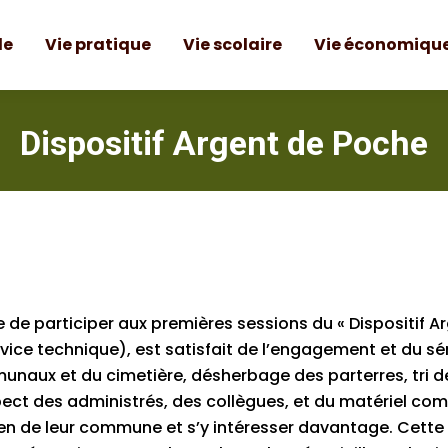
le
Vie pratique
Vie scolaire
Vie économiqu
le
Vie pratique
Vie scolaire
Vie économiqu
Dispositif Argent de Poche
ilège de participer aux premières sessions du « Dispositi
ervice technique), est satisfait de l’engagement et du s
aux et du cimetière, désherbage des parterres, tri des 
ect des administrés, des collègues, et du matériel comm
en de leur commune et s’y intéresser davantage. Cette 