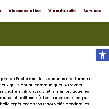
e
Vie associative
Vie culturelle
Services
e
Vie associative
Vie culturelle
Services
Ou
f Argent de Poche » sur les vacances d’automne et
érieux qu’ils ont pu communiquer. À travers
déchets ; ils ont suivi et mis en pratique les
unal et politesse…). Les jeunes ont ainsi pu
belle expérience sera renouvelée pendant les