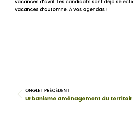
vacances d’avril. Les candidats sont déjà sélecti
vacances d’automne. À vos agendas !
Navigation
de
ONGLET PRÉCÉDENT
Onglet
Urbanisme aménagement du territoir
commentaire
précédent