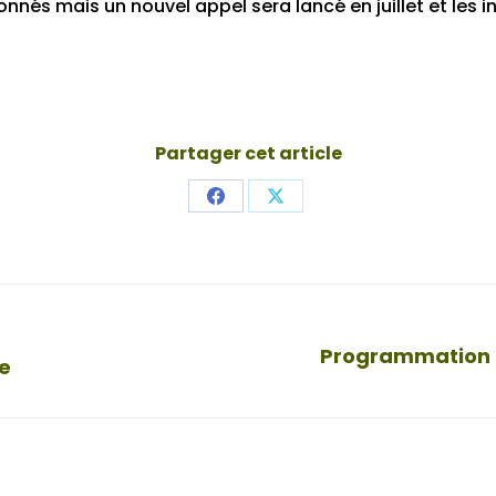
onnés mais un nouvel appel sera lancé en juillet et les 
Partager cet article
Share
Share
on
on
Facebook
X
Programmation cu
Onglet
e
suivant