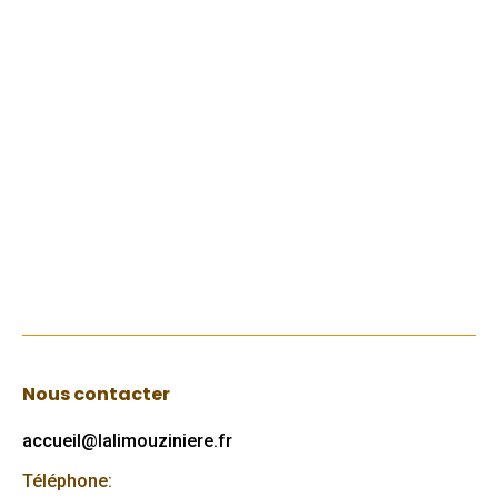
ERRATUM BULLETIN MUNICIPAL
10 février 2022
Une erreur s’est glissée dans le bulletin
municipal de Janvier à la page 14. Le
numéro de téléphone de l’entreprise LCPS
est le suivant : 07 80 43 04 13
Lire
Nous contacter
accueil@lalimouziniere.fr
Téléphone: