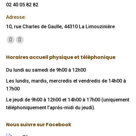
02 40 05 82 82
Adresse:
10, rue Charles de Gaulle, 44310 La Limouzinière
Trouvez nous sur :
Facebook
Mail
page
page
Horaires accueil physique et téléphonique
opens
opens
in
in
Du lundi au samedi de 9h00 à 12h00
new
new
Les lundis, mardis, mercredis et vendredis de 14h00 à
window
window
17h00
Le jeudi de 9h00 à 12h00 et 14h00 à 17h00 (uniquement
téléphoniquement l’après-midi du jeudi).
Nous suivre sur Facebook