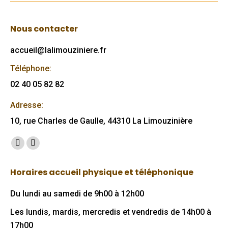
Nous contacter
accueil@lalimouziniere.fr
Téléphone:
02 40 05 82 82
Adresse:
10, rue Charles de Gaulle, 44310 La Limouzinière
Trouvez nous sur :
Facebook
Mail
page
page
Horaires accueil physique et téléphonique
opens
opens
in
in
Du lundi au samedi de 9h00 à 12h00
new
new
Les lundis, mardis, mercredis et vendredis de 14h00 à
window
window
17h00