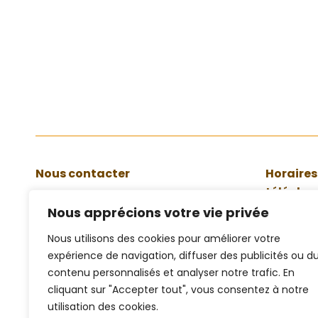
désinscrire vos enfants aux
différentes activités :…
Lire
Nous contacter
Horaires
télépho
accueil@lalimouziniere.fr
Nous apprécions votre vie privée
Du lundi 
Téléphone:
Nous utilisons des cookies pour améliorer votre
Les lundis
02 40 05 82 82
expérience de navigation, diffuser des publicités ou d
vendredis
contenu personnalisés et analyser notre trafic. En
Adresse:
cliquant sur "Accepter tout", vous consentez à notre
Le jeudi 
10, rue Charles de Gaulle, 44310 La
utilisation des cookies.
17h00 (u