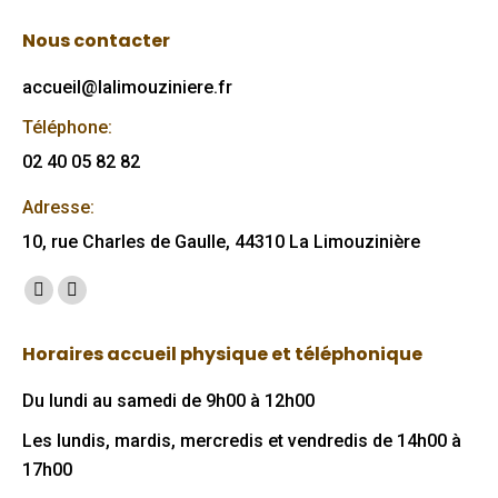
Nous contacter
accueil@lalimouziniere.fr
Téléphone:
02 40 05 82 82
Adresse:
10, rue Charles de Gaulle, 44310 La Limouzinière
Trouvez nous sur :
Facebook
Mail
page
page
Horaires accueil physique et téléphonique
opens
opens
in
in
Du lundi au samedi de 9h00 à 12h00
new
new
Les lundis, mardis, mercredis et vendredis de 14h00 à
window
window
17h00