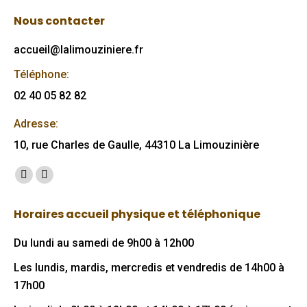
Nous contacter
accueil@lalimouziniere.fr
Téléphone:
02 40 05 82 82
Adresse:
10, rue Charles de Gaulle, 44310 La Limouzinière
Trouvez nous sur :
Facebook
Mail
page
page
Horaires accueil physique et téléphonique
opens
opens
in
in
Du lundi au samedi de 9h00 à 12h00
new
new
Les lundis, mardis, mercredis et vendredis de 14h00 à
window
window
17h00