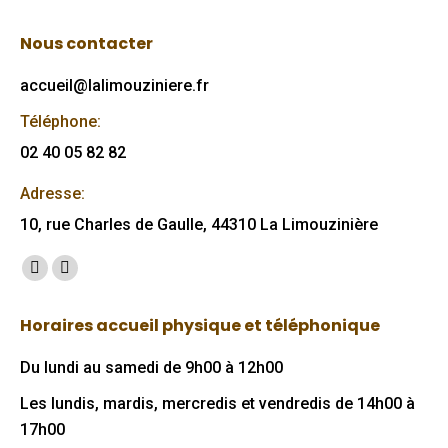
Nous contacter
accueil@lalimouziniere.fr
Téléphone:
02 40 05 82 82
Adresse:
10, rue Charles de Gaulle, 44310 La Limouzinière
Trouvez nous sur :
Facebook
Mail
page
page
Horaires accueil physique et téléphonique
opens
opens
in
in
Du lundi au samedi de 9h00 à 12h00
new
new
Les lundis, mardis, mercredis et vendredis de 14h00 à
window
window
17h00