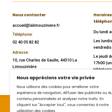
Nous contacter
Horaires
télépho
accueil@lalimouziniere.fr
Du lundi 
Téléphone:
Les lundis
02 40 05 82 82
vendredis
Adresse:
Le jeudi 
10, rue Charles de Gaulle, 44310 La
17h00 (u
Limouzinière
téléphoni
jeudi).
Trouvez nous sur :
Nous apprécions votre vie privée
Facebook
Mail
Nous utilisons des cookies pour améliorer votre
page
page
expérience de navigation, diffuser des publicités ou d
opens
opens
contenu personnalisés et analyser notre trafic. En
in
in
cliquant sur "Accepter tout", vous consentez à notre
new
new
utilisation des cookies.