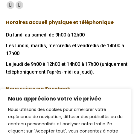
Trouvez nous sur :
Facebook
Mail
page
page
Horaires accueil physique et téléphonique
opens
opens
in
in
Du lundi au samedi de 9h00 à 12h00
new
new
Les lundis, mardis, mercredis et vendredis de 14h00 à
window
window
17h00
Le jeudi de 9h00 à 12h00 et 14h00 à 17h00 (uniquement
téléphoniquement l’après-midi du jeudi).
Nous suivre sur Facebook
Nous apprécions votre vie privée
Nous utilisons des cookies pour améliorer votre
expérience de navigation, diffuser des publicités ou du
Mentions légales
contenu personnalisés et analyser notre trafic. En
cliquant sur "Accepter tout", vous consentez à notre
Politique de confidentialité