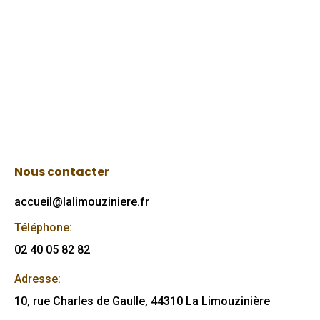
conformément au projet d’aménagement.
Révision du P.L.U. La révision du…
Lire
Nous contacter
accueil@lalimouziniere.fr
Téléphone:
02 40 05 82 82
Adresse:
10, rue Charles de Gaulle, 44310 La Limouzinière