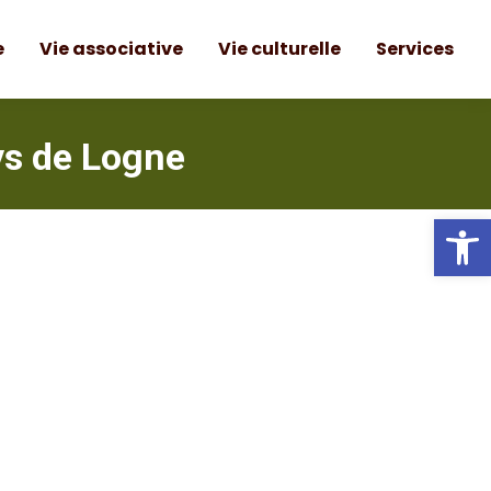
e
Vie associative
Vie culturelle
Services
ys de Logne
Ou