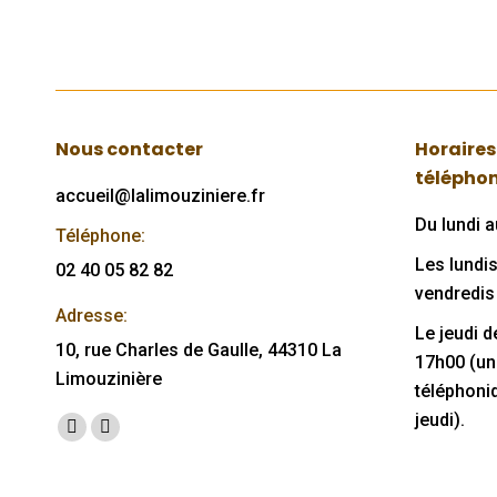
Nous contacter
Horaires
télépho
accueil@lalimouziniere.fr
Du lundi 
Téléphone:
Les lundis
02 40 05 82 82
vendredis
Adresse:
Le jeudi 
10, rue Charles de Gaulle, 44310 La
17h00 (u
Limouzinière
téléphoni
jeudi).
Trouvez nous sur :
Facebook
Mail
page
page