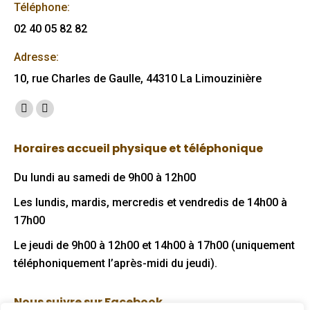
Téléphone:
02 40 05 82 82
Adresse:
10, rue Charles de Gaulle, 44310 La Limouzinière
Trouvez nous sur :
Facebook
Mail
page
page
Horaires accueil physique et téléphonique
opens
opens
in
in
Du lundi au samedi de 9h00 à 12h00
new
new
Les lundis, mardis, mercredis et vendredis de 14h00 à
window
window
17h00
Le jeudi de 9h00 à 12h00 et 14h00 à 17h00 (uniquement
téléphoniquement l’après-midi du jeudi).
Nous suivre sur Facebook