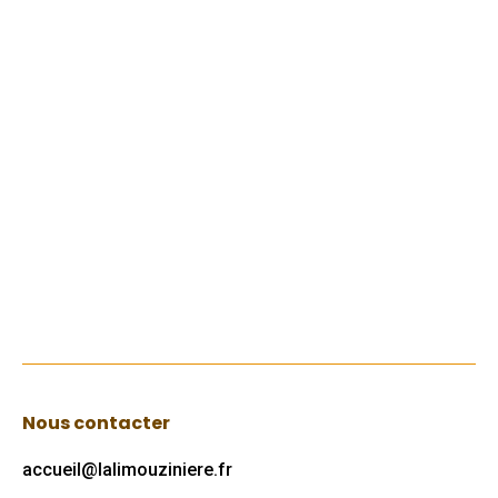
Commémoration du 8 mai 1945
23 juillet 2018
Le 6 mai, les Limouzins se sont rassemblés
autour du monument aux morts pour fêter
la victoire du 8 mai 1945. Deux gerbes ont
été déposées à la mémoire de tous les
combattants.
Lire
Nous contacter
accueil@lalimouziniere.fr