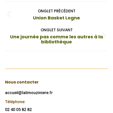
Navigation
ONGLET PRÉCÉDENT
de
Onglet
Union Basket Logne
commentaire
précédent
ONGLET SUIVANT
Une journée pas comme les autres à la
Onglet
bibliothèque
suivant
Nous contacter
accueil@lalimouziniere.fr
Téléphone:
02 40 05 82 82