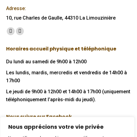
Adresse:
10, rue Charles de Gaulle, 44310 La Limouzinière
Trouvez nous sur :
Facebook
Mail
page
page
Horaires accueil physique et téléphonique
opens
opens
in
in
Du lundi au samedi de 9h00 à 12h00
new
new
Les lundis, mardis, mercredis et vendredis de 14h00 à
window
window
17h00
Le jeudi de 9h00 à 12h00 et 14h00 à 17h00 (uniquement
téléphoniquement l’après-midi du jeudi).
Nous suivre sur Facebook
Nous apprécions votre vie privée