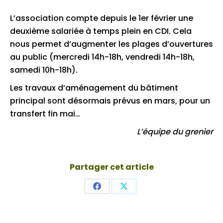
L’association compte depuis le 1er février une
deuxième salariée à temps plein en CDI. Cela
nous permet d’augmenter les plages d’ouvertures
au public (mercredi 14h-18h, vendredi 14h-18h,
samedi 10h-18h).
Les travaux d’aménagement du bâtiment
principal sont désormais prévus en mars, pour un
transfert fin mai…
L’équipe du grenier
Partager cet article
Share
Share
on
on
Facebook
X