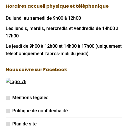
page
page
Horaires accueil physique et téléphonique
opens
opens
in
in
Du lundi au samedi de 9h00 à 12h00
new
new
Les lundis, mardis, mercredis et vendredis de 14h00 à
window
window
17h00
Le jeudi de 9h00 à 12h00 et 14h00 à 17h00 (uniquement
téléphoniquement l’après-midi du jeudi).
Nous suivre sur Facebook
Mentions légales
Politique de confidentialité
Plan de site