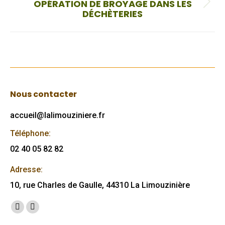
OPÉRATION DE BROYAGE DANS LES
Onglet
DÉCHÈTERIES
suivant
Nous contacter
accueil@lalimouziniere.fr
Téléphone:
02 40 05 82 82
Adresse:
10, rue Charles de Gaulle, 44310 La Limouzinière
Trouvez nous sur :
Facebook
Mail