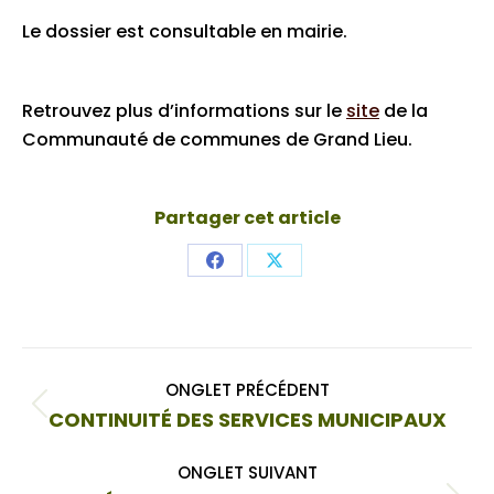
Le dossier est consultable en mairie.
Retrouvez plus d’informations sur le
site
de la
Communauté de communes de Grand Lieu.
Partager cet article
Share
Share
on
on
Facebook
X
Navigation
ONGLET PRÉCÉDENT
de
Onglet
CONTINUITÉ DES SERVICES MUNICIPAUX
commentaire
précédent
ONGLET SUIVANT